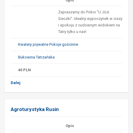
Opis
Zapraszamy do Pokoi "U Józi
Sieczki". Idealny wypoczynek w ciszy
i spokoju z cudownym widokiem na
Tatry tylko u nas!
Kwatery prywatne Pokoje gościnne
Bukowina Tatrzańska
40
PLN
Dalej
Agroturystyka Rusin
Opis