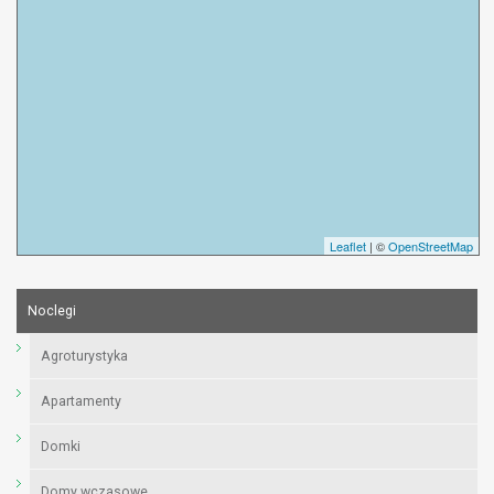
Leaflet
| ©
OpenStreetMap
Noclegi
Agroturystyka
Apartamenty
Domki
Domy wczasowe